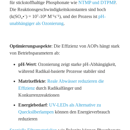
für stickstoffhaltige Phosphonate wie
NTMP und DTPMP
.
Die Reaktionsgeschwindigkeitskonstanten sind hoch
(k(SO₄•⁻) = 10⁷-10⁸ M⁻¹s⁻¹), und der Prozess ist
pH-
unabhängiger als Ozonierung
.
Optimierungsaspekte
: Die Effizienz von AOPs hängt stark
von Betriebsparametern ab:
pH-Wert
: Ozonierung zeigt starke pH-Abhängigkeit,
während Radikal-basierte Prozesse stabiler sind
Matrixeffekte
:
Reale Abwässer reduzieren die
Effizienz
durch Radikalfänger und
Konkurrenzreaktionen
Energiebedarf
:
UV-LEDs als Alternative zu
Quecksilberlampen
können den Energieverbrauch
reduzieren