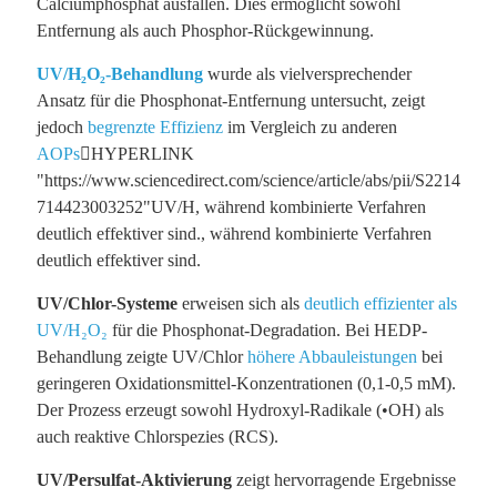
Calciumphosphat ausfällen. Dies ermöglicht sowohl
Entfernung als auch Phosphor-Rückgewinnung.
UV/H
₂
O
₂
-Behandlung
wurde als vielversprechender
Ansatz für die Phosphonat-Entfernung untersucht, zeigt
jedoch
begrenzte Effizienz
im Vergleich zu anderen
AOPs
﷟HYPERLINK
"https://www.sciencedirect.com/science/article/abs/pii/S2214
714423003252"UV/H, während kombinierte Verfahren
deutlich effektiver sind., während kombinierte Verfahren
deutlich effektiver sind.
UV/Chlor-Systeme
erweisen sich als
deutlich effizienter als
UV/H₂O₂
für die Phosphonat-Degradation. Bei HEDP-
Behandlung zeigte UV/Chlor
höhere Abbauleistungen
bei
geringeren Oxidationsmittel-Konzentrationen (0,1-0,5 mM).
Der Prozess erzeugt sowohl Hydroxyl-Radikale (•OH) als
auch reaktive Chlorspezies (RCS).
UV/Persulfat-Aktivierung
zeigt hervorragende Ergebnisse