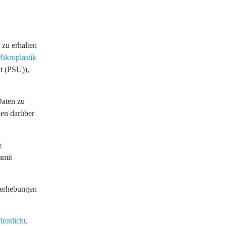
zu erhalten
ikroplastik
t (PSU)),
Daten zu
sen darüber
e
amit
nerhebungen
entlicht
.