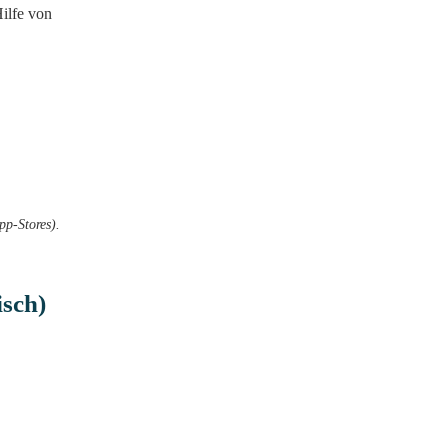
Hilfe von
pp-Stores).
sch)