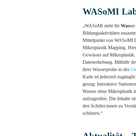
WASoMI Lab 
„WASoMi steht für
Was
se
Bildungsaktivitäten zusamm
Mittelpunkt von WASoMI La
Mikroplastik Mapping. Hier
Gewässer auf Mikroplastik. 
Datenerhebung. Mithilfe de
ihrer Wasserprobe in der
Gl
Karte ist jederzeit zugängli
genug: Interaktive Station
Wasser ohne Mikroplastik i
aufzugreifen. Die Inhalte si
den Schüler:innen zu Verst
schützen.“
Aktualität – 