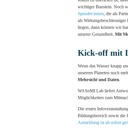
wichtiger Baustein. Noch wi
Spender:innen
, die als Par
als Wirkungsbeschleuniger 
liegen, dann können wir ha
unserer Gesundheit.
Mit Me
Kick-off mit 
Wenn das Wasser knapp und 
unserem Planeten noch mehr
Mehrsicht und Daten
.
WASoMI Lab liefert Antwor
Möglichkeiten zum Mitmach
Die ersten Infoveranstaltun
Bildungsbereich sowie die In
Anmeldung ist ab sofort geö