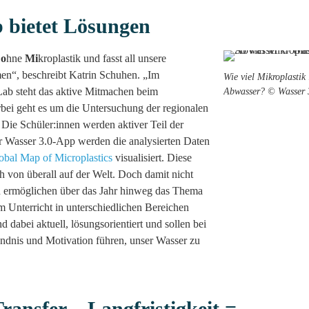
bietet Lösungen
r
o
hne
Mi
kroplastik und fasst all unsere
en“, beschreibt Katrin Schuhen. „Im
Wie viel Mikroplastik 
b steht das aktive Mitmachen beim
Abwasser? © Wasser 
bei geht es um die Untersuchung der regionalen
Die Schüler:innen werden aktiver Teil der
r Wasser 3.0-App werden die analysierten Daten
obal Map of Microplastics
visualisiert. Diese
ch von überall auf der Welt. Doch damit nicht
en ermöglichen über das Jahr hinweg das Thema
m Unterricht in unterschiedlichen Bereichen
nd dabei aktuell, lösungsorientiert und sollen bei
ändnis und Motivation führen, unser Wasser zu
Transfer – Langfristigkeit =