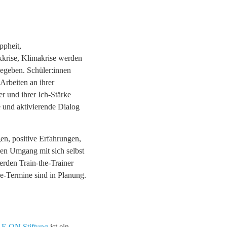
ppheit,
kkrise, Klimakrise werden
egeben. Schüler:innen
Arbeiten an ihrer
r und ihrer Ich-Stärke
e und aktivierende Dialog
n, positive Erfahrungen,
ren Umgang mit sich selbst
rden Train-the-Trainer
e-Termine sind in Planung.
e
E.ON Stiftung
ist ein