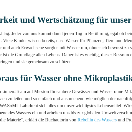
rkeit und Wertschätzung für unser
lltag. Jeder von uns kommt damit jeden Tag in Berührung, egal ob b
 Viele Kinder wissen bereits, dass Wasser für Pflanzen, Tiere und Me
 und auch Erwachsene sorglos mit Wasser um, ohne sich bewusst zu se
ser ist die Grundlage allen Lebens. Daher ist es wichtig, dieser Ressou
ringen und sie gemeinsam zu schützen.
oraus für Wasser ohne Mikroplasti
ert:innen-Team auf Mission für saubere Gewässer und Wasser ohne Mikro
sen zu teilen und so einfach und ansprechend wie möglich der nachfo
WASoMI Lab dreht sich alles um unser wichtigstes Lebensmittel. Wir s
bene des Wassers ein und arbeiten uns bis zur globalen Umweltversch
 die Materie“, erklärt die Buchautorin von
Rebellin des Wassers
und Proj