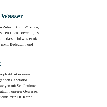
 Wasser
eim Zähneputzen, Waschen,
nschen lebensnotwendig ist.
in, dass Trinkwasser nicht
rce mehr Bedeutung und
k
plastik ist es unser
lgenden Generation
teigen mit Schüler:innen
mutzung unserer Gewässer
ektleiterin Dr. Katrin