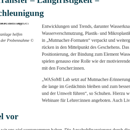
chleunigung
Entwicklungen und Trends, darunter Wasserkna
Wasserverschmutzung, Plastik- und Mikroplasti
anlage helfen
in „Mutmacher-Formaten“ verpackt und weiterg
ei der Probennahme ©
rücken in den Mittelpunkt des Geschehens. Das 
Positionierung, der Bindung zum Element Wasse
spielen genauso eine Rolle wie der motivierend
mit den Forscher:innen.
„WASoMI Lab setzt auf Mutmacher-Erinnerunge
die lange im Gedächtnis bleiben und zum besse
und der Umwelt führen“, so Schuhen. Hierzu we
Webinare für Lehrer:innen angeboten. Auch Liv
l vor
s wir uns viel vorgenommen haben. Die Anschubfinanzierung durch di